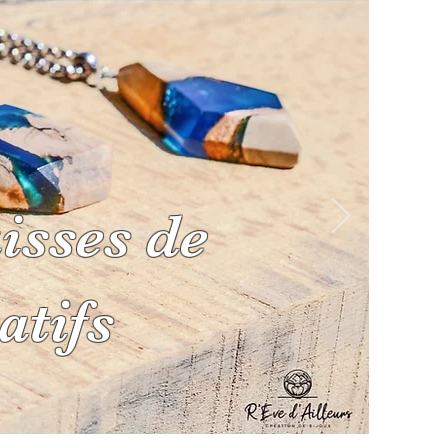
isses de
LIERS / DECO
BLOG
atifs