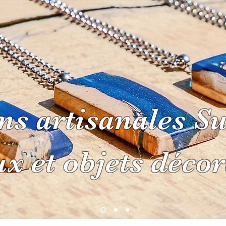
ns artisanales Su
E
À PROPOS
CONTACT
MOBI
ux et objets décor