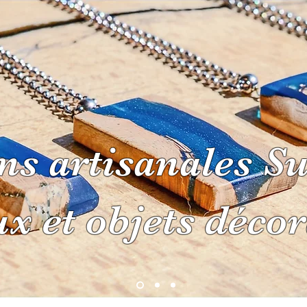
ns artisanales Su
E
À PROPOS
CONTACT
MOBI
ux et objets décor