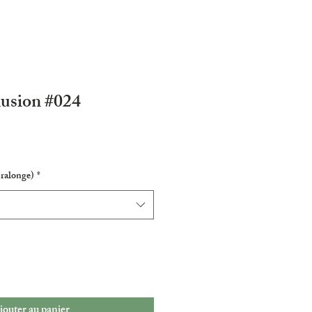
lusion #024
 ralonge)
*
jouter au panier