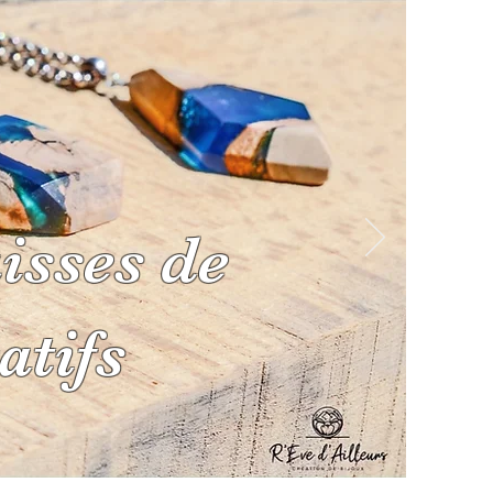
isses de
LIERS / DECO
BLOG
atifs