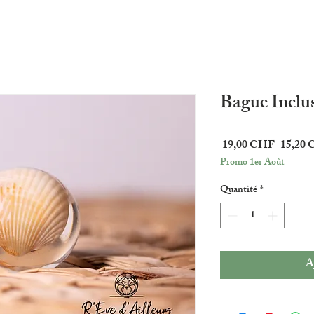
Bague Inclu
Prix
 19,00 CHF 
15,20
Promo 1er Août
original
Quantité
*
A