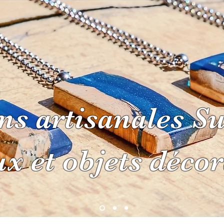
ns artisanales Su
E
À PROPOS
CONTACT
MOBI
ux et objets décor