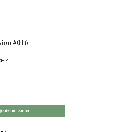
sion #016
Prix
 CHF
promotionnel
jouter au panier